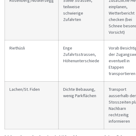
Rosenberg/Notkersegg
Steile Strassen,
Zusätzliche He
teilweise
einplanen,
schwierige
Wetterbericht
Zufahrten
checken (bei
Schnee beson
Vorsicht)
Riethüsli
Enge
Vorab Besicht
Zufahrtsstrassen,
der Zugangsw
Höhenunterschiede
eventuell in
Etappen
transportieren
Lachen/St. Fiden
Dichte Bebauung,
Transport
wenig Parkflächen
ausserhalb der
Stosszeiten pl
Nachbarn
rechtzeitig
informieren