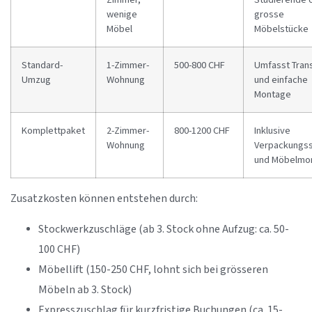
wenige
grosse
Möbel
Möbelstücke
Standard-
1-Zimmer-
500-800 CHF
Umfasst Tran
Umzug
Wohnung
und einfache
Montage
Komplettpaket
2-Zimmer-
800-1200 CHF
Inklusive
Wohnung
Verpackungss
und Möbelmo
Zusatzkosten können entstehen durch:
Stockwerkzuschläge (ab 3. Stock ohne Aufzug: ca. 50-
100 CHF)
Möbellift (150-250 CHF, lohnt sich bei grösseren
Möbeln ab 3. Stock)
Expresszuschlag für kurzfristige Buchungen (ca. 15-