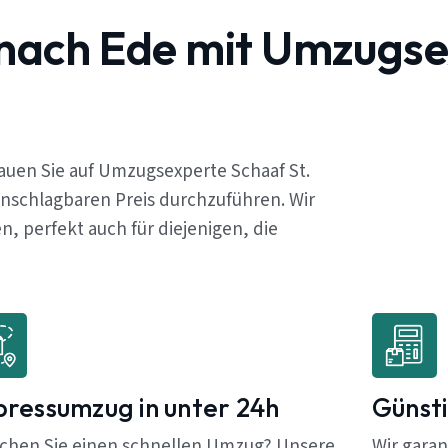
 nach Ede mit Umzugs
auen Sie auf Umzugsexperte Schaaf St.
unschlagbaren Preis durchzuführen. Wir
 perfekt auch für diejenigen, die
pressumzug in unter 24h
Günsti
chen Sie einen schnellen Umzug? Unsere
Wir garan