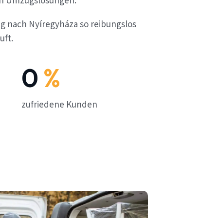
en Umzugslösungen.
ug nach Nyíregyháza so reibungslos
uft.
0
%
zufriedene Kunden