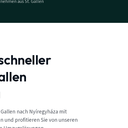
nehmen aus St. Gallen
schneller
allen
a
 Gallen nach Nyíregyháza mit
n und profitieren Sie von unseren