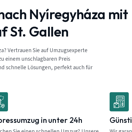
 nach Nyíregyháza mit
 St. Gallen
za? Vertrauen Sie auf Umzugsexperte
 zu einem unschlagbaren Preis
d schnelle Lösungen, perfekt auch für
pressumzug in unter 24h
Günsti
chen Sie einen schnellen Umzug? Unsere
Wir garan