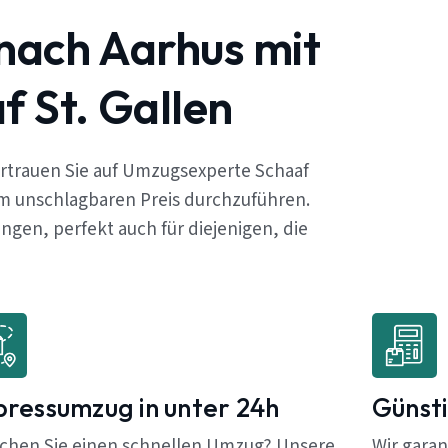
 nach Aarhus mit
 St. Gallen
ertrauen Sie auf Umzugsexperte Schaaf
em unschlagbaren Preis durchzuführen.
gen, perfekt auch für diejenigen, die
pressumzug in unter 24h
Günsti
chen Sie einen schnellen Umzug? Unsere
Wir garan