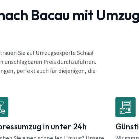
 nach Bacau mit Umzu
rtrauen Sie auf Umzugsexperte Schaaf
em unschlagbaren Preis durchzuführen.
gen, perfekt auch für diejenigen, die
pressumzug in unter 24h
Günsti
chen Sie einen schnellen Umzug? Unsere
Wir garan