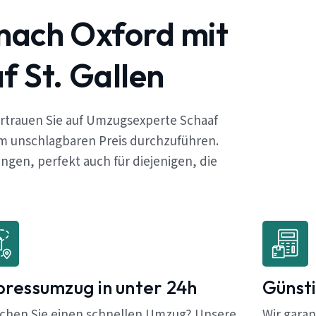
 nach Oxford mit
 St. Gallen
ertrauen Sie auf Umzugsexperte Schaaf
em unschlagbaren Preis durchzuführen.
gen, perfekt auch für diejenigen, die
pressumzug in unter 24h
Günsti
chen Sie einen schnellen Umzug? Unsere
Wir garan