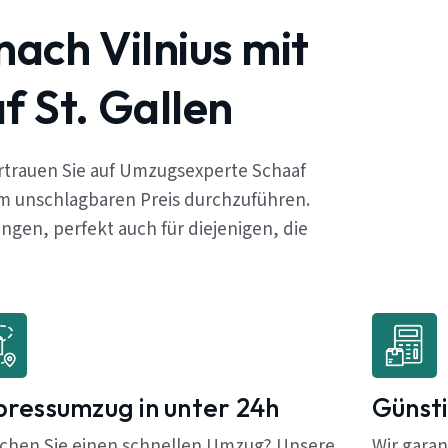
nach Vilnius mit
 St. Gallen
ertrauen Sie auf Umzugsexperte Schaaf
em unschlagbaren Preis durchzuführen.
gen, perfekt auch für diejenigen, die
pressumzug in unter 24h
Günsti
chen Sie einen schnellen Umzug? Unsere
Wir garan