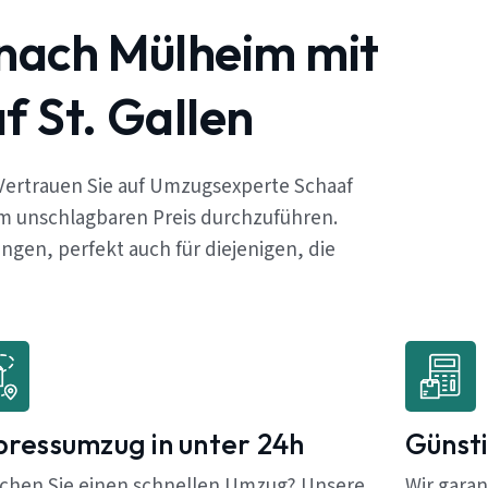
 nach Mülheim mit
 St. Gallen
Vertrauen Sie auf Umzugsexperte Schaaf
em unschlagbaren Preis durchzuführen.
gen, perfekt auch für diejenigen, die
pressumzug in unter 24h
Günsti
chen Sie einen schnellen Umzug? Unsere
Wir garan